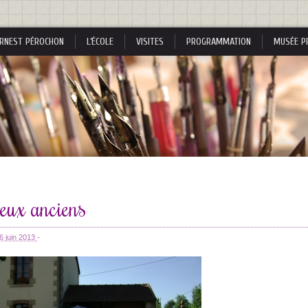
RNEST PÉROCHON
L’ÉCOLE
VISITES
PROGRAMMATION
MUSÉE P
s
jeux anciens
s
6 juin 2013
-
nes