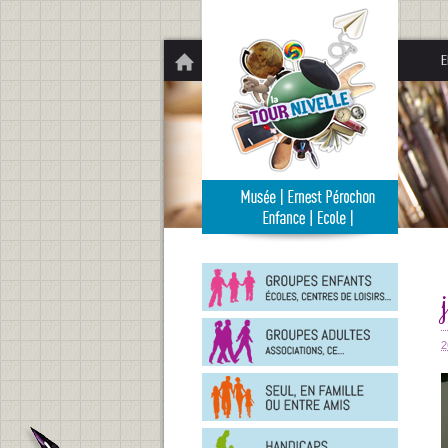
Panneau de gestion des cookies
E
Groupe
enfants
Groupe
adultes
2
En
famille
ou
entre
Person
amis