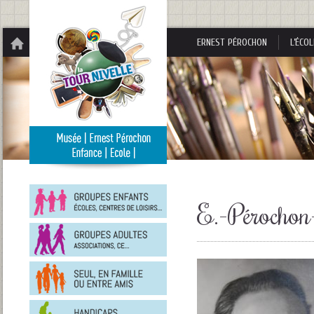
Panneau de gestion des cookies
ERNEST PÉROCHON
L’ÉCOL
Groupes
enfants
E.-Pérochon
Groupes
adultes
En
famille
ou
entre
Personnes
amis