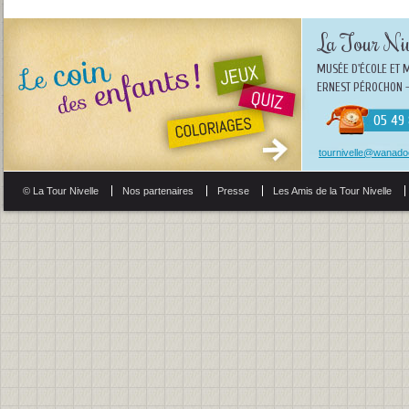
La Tour Niv
MUSÉE D'ÉCOLE ET 
ERNEST PÉROCHON -
05 49 
tournivelle@wanadoo
© La Tour Nivelle
Nos partenaires
Presse
Les Amis de la Tour Nivelle