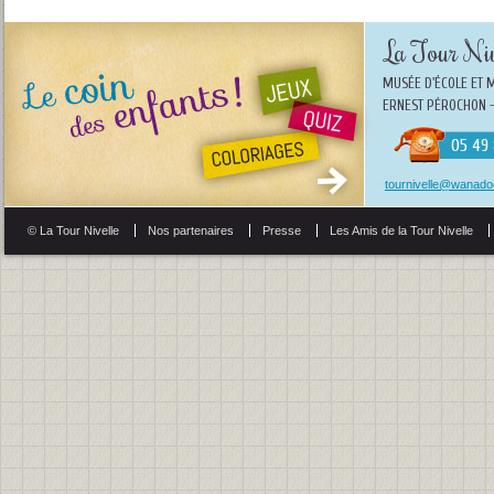
La Tour Niv
MUSÉE D'ÉCOLE ET 
ERNEST PÉROCHON -
05 49 
tournivelle@wanadoo
© La Tour Nivelle
Nos partenaires
Presse
Les Amis de la Tour Nivelle