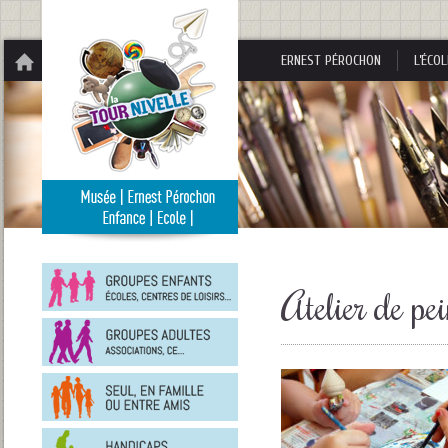
Panneau de gestion des cookies
ERNEST PÉROCHON
L’ÉCOL
Groupes
enfants
Atelier de pei
Groupes
adultes
En
famille
ou
entre
Personnes
amis