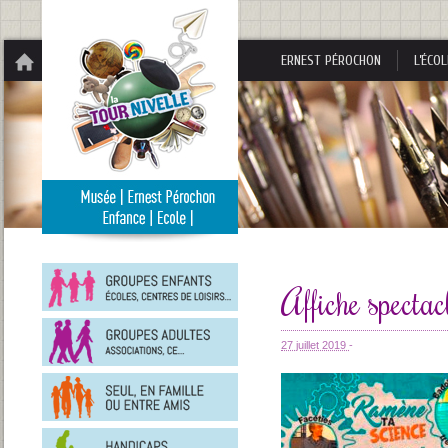
Panneau de gestion des cookies
ERNEST PÉROCHON
L’ÉCOL
Groupes
enfants
Affiche specta
Groupes
adultes
27 juillet 2019
-
En
famille
ou
entre
Personnes
amis