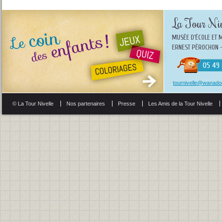
La Tour Niv
MUSÉE D'ÉCOLE ET 
ERNEST PÉROCHON -
05 49 
tournivelle@wanadoo
© La Tour Nivelle
Nos partenaires
Presse
Les Amis de la Tour Nivelle