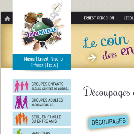
Panneau de gestion des cookies
ERNEST PÉROCHON
L’ÉCOL
Groupes
enfants
Découpages 
Groupes
adultes
En
famille
ou
entre
Personnes
amis