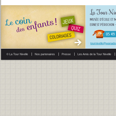
La Tour Niv
MUSÉE D'ÉCOLE ET 
ERNEST PÉROCHON -
05 49 
tournivelle@wanadoo
© La Tour Nivelle
Nos partenaires
Presse
Les Amis de la Tour Nivelle