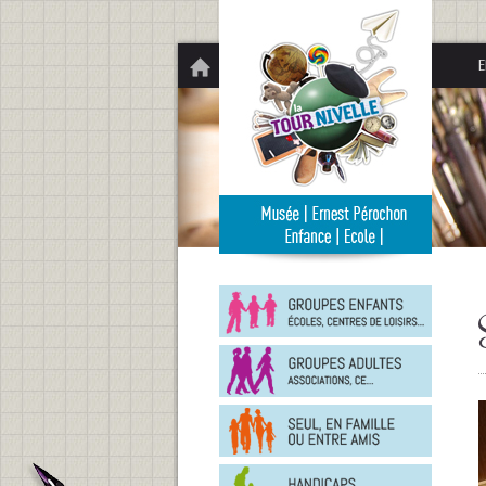
Panneau de gestion des cookies
E
Groupe
enfants
Groupe
adultes
En
famille
ou
entre
Person
amis