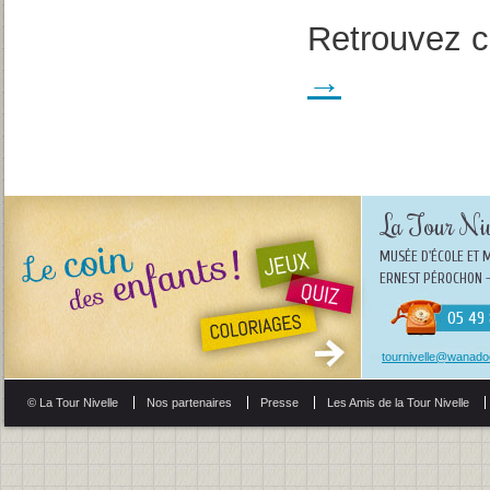
Retrouvez ci
→
La Tour Niv
MUSÉE D'ÉCOLE ET 
ERNEST PÉROCHON -
05 49 
tournivelle@wanadoo
© La Tour Nivelle
Nos partenaires
Presse
Les Amis de la Tour Nivelle