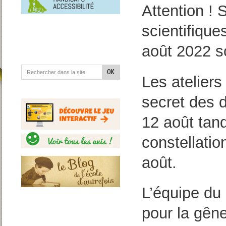
en
Attention ! 
situation
de
handicap
scientifique
août 2022 s
Les ateliers
secret des d
12 août tand
constellatio
août.
L’équipe du
pour la gên