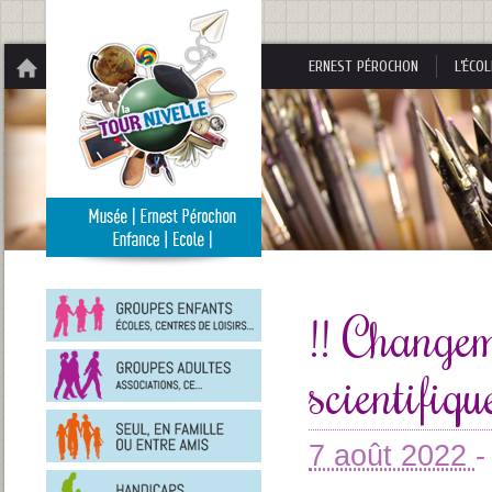
Panneau de gestion des cookies
ERNEST PÉROCHON
L’ÉCOL
Groupes
enfants
!! Changem
Groupes
scientifiqu
adultes
En
famille
ou
7 août 2022
-
entre
Personnes
amis