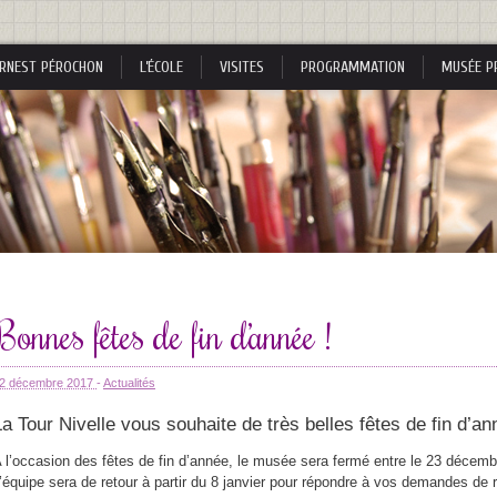
RNEST PÉROCHON
L’ÉCOLE
VISITES
PROGRAMMATION
MUSÉE P
s
Bonnes fêtes de fin d’année !
s
2 décembre 2017
-
Actualités
La Tour Nivelle vous souhaite de très belles fêtes de fin d’an
 l’occasion des fêtes de fin d’année, le musée sera fermé entre le 23 décembr
nes
’équipe sera de retour à partir du 8 janvier pour répondre à vos demandes de 