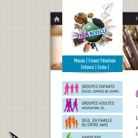
Panneau de gestion des cookies
E
Groupe
enfants
Groupe
adultes
2
En
famille
ou
A
entre
Person
L
amis