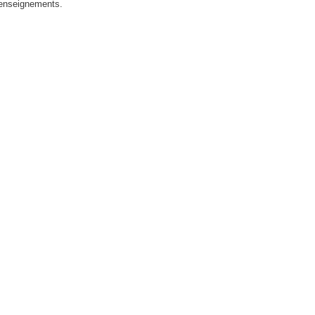
enseignements.
n
p