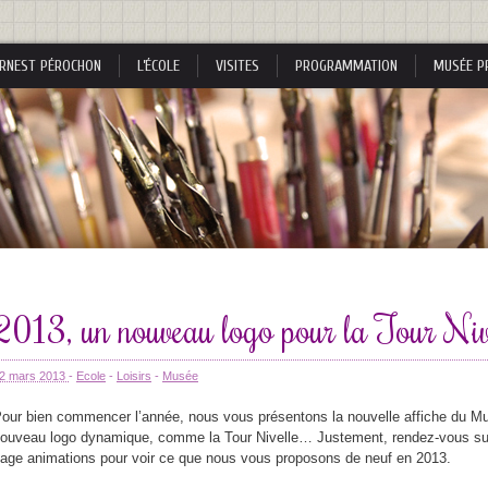
RNEST PÉROCHON
L’ÉCOLE
VISITES
PROGRAMMATION
MUSÉE P
s
2013, un nouveau logo pour la Tour Niv
s
2 mars 2013
-
Ecole
-
Loisirs
-
Musée
our bien commencer l’année, nous vous présentons la nouvelle affiche du M
ouveau logo dynamique, comme la Tour Nivelle… Justement, rendez-vous sur 
age animations pour voir ce que nous vous proposons de neuf en 2013.
nes